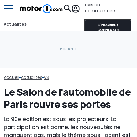
avis en
commentaire
Actualités
S'INSCRIRE /
CONNEXION
Ferrari 849 Te
BYD Dolphin G, l'intérieur
Les prochaines Peugeot
Audi Nuvolari, 
du nouveau crossover
GTi pourraient être
face des supe
hybride
hybrides
prodigieuses
Accueil
Actualités
VS
Le Salon de l'automobile de
Paris rouvre ses portes
La 90e édition est sous les projecteurs. La
participation est bonne, les nouveautés ne
manquent pas, mais le thème sous-jacent est