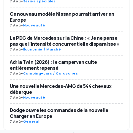
7 Aoû
-
Séries spéciales
Ce nouveau modèle Nissan pourrait arriver en
Europe
7 Aoû
-
Nouveauté
Le PDG de Mercedes sur la Chine : « Je ne pense
pas que l’intensité concurrentielle disparaisse »
7 Aoû
-
Économie / Marché
Adria Twin (2026) : le campervan culte
entièrement repensé
7 Aoû
-
Camping-cars / Caravanes
Une nouvelle Mercedes-AMG de 544 chevaux
débarque
7 Aoû
-
Nouveauté
Dodge ouvre les commandes de la nouvelle
Charger en Europe
7 Aoû
-
General