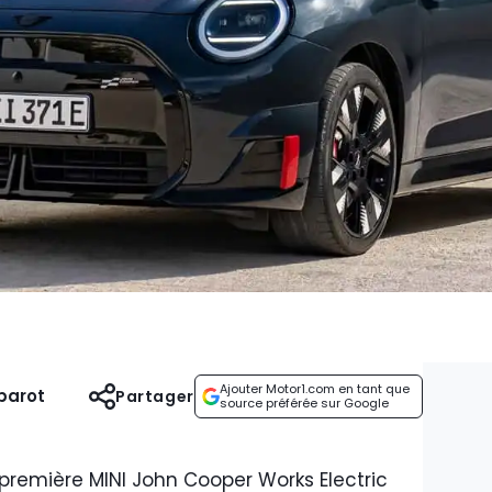
Ajouter Motor1.com en tant que
parot
Partager
source préférée sur Google
 première MINI John Cooper Works Electric