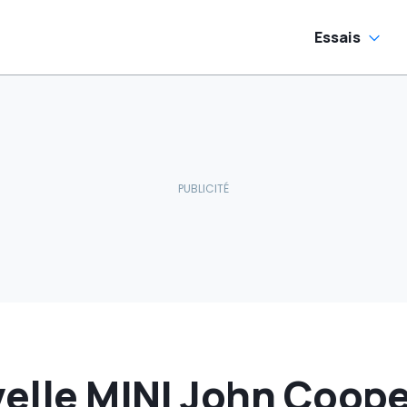
ectriques
pourquoi
ondiales
Essais
velle MINI John Coop