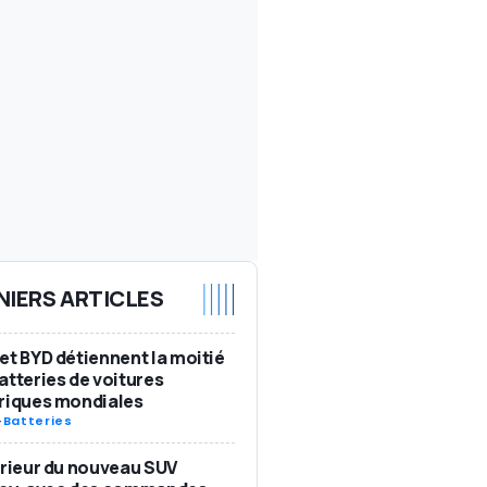
NIERS ARTICLES
et BYD détiennent la moitié
atteries de voitures
riques mondiales
-
Batteries
érieur du nouveau SUV