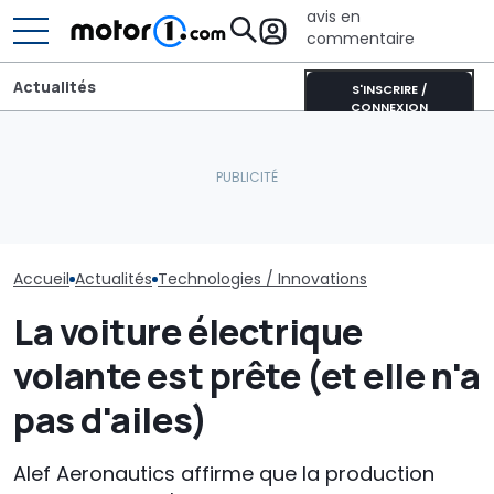
avis en
commentaire
Actualités
S'INSCRIRE /
CONNEXION
Dethleffs Just Van :
Le secteur én
Près de 2 000 km avec un
profilé étroit comme
évolue et la n
plein : le record du
alternative au
des voitures é
Qashqai e-POWER
campervan
commence
Accueil
Actualités
Technologies / Innovations
La voiture électrique
volante est prête (et elle n'a
pas d'ailes)
Alef Aeronautics affirme que la production