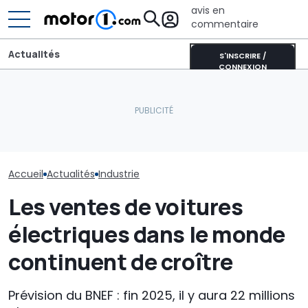
avis en
commentaire
Actualités
S'INSCRIRE /
CONNEXION
La dernière création
Les Philippines défient la
unique de Porsche est un
Thaïlande et la Chine sur
véritable hommage à
Le robotaxi de
les voitures électriques
l’Australie
il vraiment un
Accueil
Actualités
Industrie
Les ventes de voitures
électriques dans le monde
continuent de croître
Prévision du BNEF : fin 2025, il y aura 22 millions