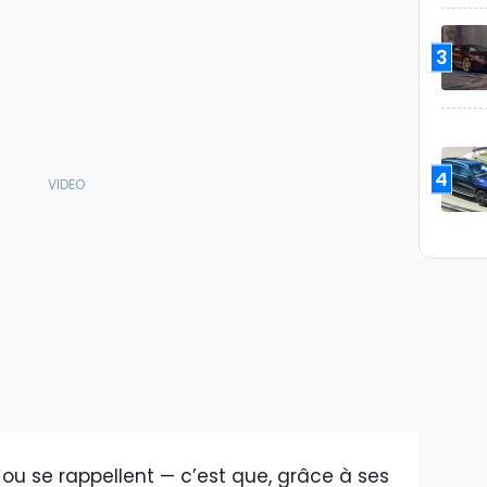
3
4
u se rappellent — c’est que, grâce à ses