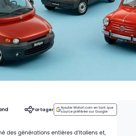
Ajouter Motor1.com en tant que
and
Partager
source préférée sur Google
des générations entières d’Italiens et,