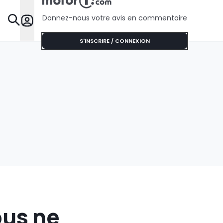
automobil
justice
Donnez-nous votre avis en commentaire
Dossie
S'INSCRIRE / CONNEXION
ous ne