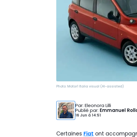
Photo:
Motor1 Italia visual (AI-assisted)
Par
: Eleonora Lilli
Publié par
:
Emmanuel Roll
16 Jun
à
14:51
Certaines
Fiat
ont accompagné 