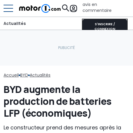
avis en
commentaire
Actualités
S'INSCRIRE /
CONNEXION
Pourquoi les voitures
modernes restent plus
BYD Dolphin G, 
fraîches même en plein
Le nouveau responsable
du nouveau c
soleil
du design de Pininfarina
hybride
Accueil
BYD
Actualités
BYD augmente la
production de batteries
LFP (économiques)
Le constructeur prend des mesures après la