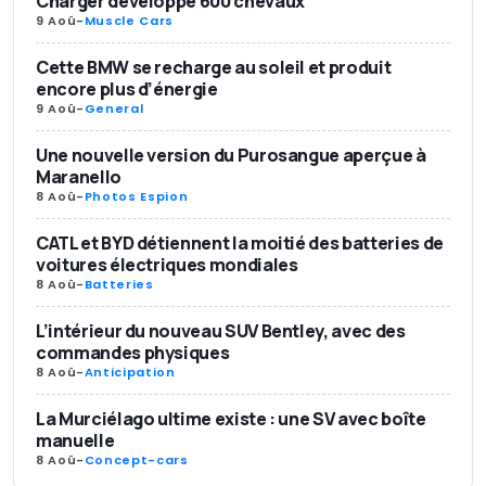
Charger développe 600 chevaux
9 Aoû
-
Muscle Cars
Cette BMW se recharge au soleil et produit
encore plus d’énergie
9 Aoû
-
General
Une nouvelle version du Purosangue aperçue à
Maranello
8 Aoû
-
Photos Espion
CATL et BYD détiennent la moitié des batteries de
voitures électriques mondiales
8 Aoû
-
Batteries
L’intérieur du nouveau SUV Bentley, avec des
commandes physiques
8 Aoû
-
Anticipation
La Murciélago ultime existe : une SV avec boîte
manuelle
8 Aoû
-
Concept-cars