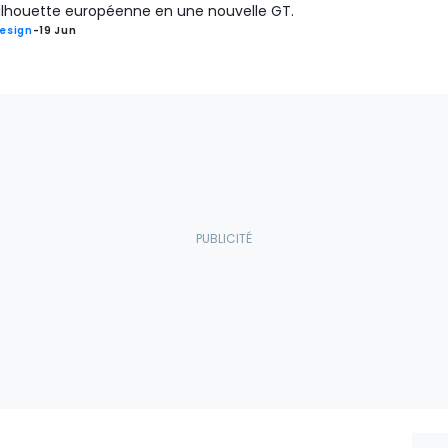
ilhouette européenne en une nouvelle GT.
esign
-
19 Jun