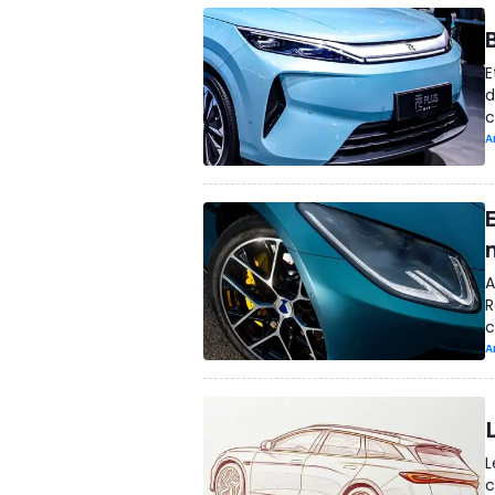
E
d
c
A
A
R
c
A
L
c