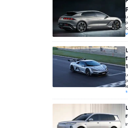
L
p
l
V
1
L
p
l
T
I