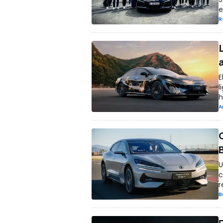
e
R
E
l
h
A
U
c
r
B