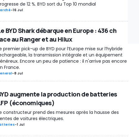
rogresse de 12 %. BYD sort du Top 10 mondial
arché
-
16 Jul
Le BYD Shark débarque en Europe : 436 ch
face au Ranger et au Hilux
e premier pick-up de BYD pour l’Europe mise sur l’hybride
echargeable, la transmission intégrale et un équipement
énéreux. Encore un peu de patience : il n'arrive pas encore
n France.
eneral
-
8 Jul
BYD augmente la production de batteries
LFP (économiques)
e constructeur prend des mesures après la hausse des
entes de voitures électriques.
atteries
-
1 Jul