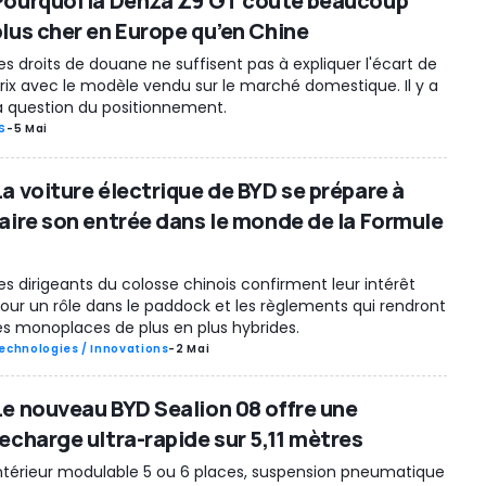
Pourquoi la Denza Z9 GT coûte beaucoup
plus cher en Europe qu’en Chine
es droits de douane ne suffisent pas à expliquer l'écart de
rix avec le modèle vendu sur le marché domestique. Il y a
a question du positionnement.
S
-
5 Mai
La voiture électrique de BYD se prépare à
faire son entrée dans le monde de la Formule
es dirigeants du colosse chinois confirment leur intérêt
our un rôle dans le paddock et les règlements qui rendront
es monoplaces de plus en plus hybrides.
echnologies / Innovations
-
2 Mai
Le nouveau BYD Sealion 08 offre une
recharge ultra-rapide sur 5,11 mètres
ntérieur modulable 5 ou 6 places, suspension pneumatique