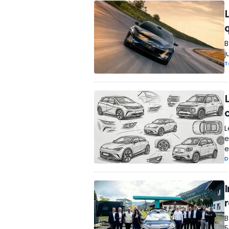
B
j
T
L
L
e
e
D
B
5