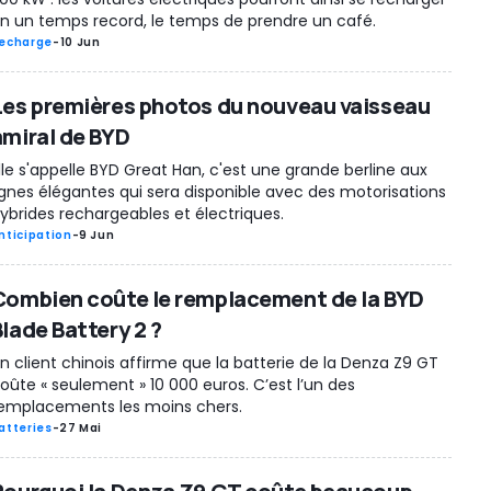
n un temps record, le temps de prendre un café.
echarge
-
10 Jun
Les premières photos du nouveau vaisseau
amiral de BYD
lle s'appelle BYD Great Han, c'est une grande berline aux
ignes élégantes qui sera disponible avec des motorisations
ybrides rechargeables et électriques.
nticipation
-
9 Jun
Combien coûte le remplacement de la BYD
Blade Battery 2 ?
n client chinois affirme que la batterie de la Denza Z9 GT
oûte « seulement » 10 000 euros. C’est l’un des
emplacements les moins chers.
atteries
-
27 Mai