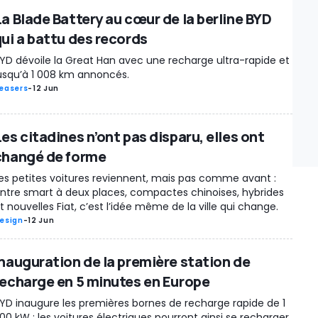
La Blade Battery au cœur de la berline BYD
qui a battu des records
YD dévoile la Great Han avec une recharge ultra-rapide et
usqu’à 1 008 km annoncés.
easers
-
12 Jun
es citadines n’ont pas disparu, elles ont
changé de forme
es petites voitures reviennent, mais pas comme avant :
ntre smart à deux places, compactes chinoises, hybrides
t nouvelles Fiat, c’est l’idée même de la ville qui change.
esign
-
12 Jun
Inauguration de la première station de
recharge en 5 minutes en Europe
YD inaugure les premières bornes de recharge rapide de 1
00 kW : les voitures électriques pourront ainsi se recharger