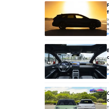
L
l
m
D
M
s
V
T