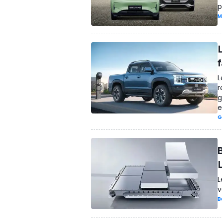
p
M
L
r
g
e
G
L
v
B