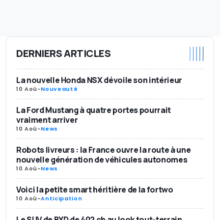
DERNIERS ARTICLES
La nouvelle Honda NSX dévoile son intérieur
10 Aoû
-
Nouveauté
La Ford Mustang à quatre portes pourrait
vraiment arriver
10 Aoû
-
News
Robots livreurs : la France ouvre la route à une
nouvelle génération de véhicules autonomes
10 Aoû
-
News
Voici la petite smart héritière de la fortwo
10 Aoû
-
Anticipation
Le SUV de BYD de 402 ch au look tout-terrain