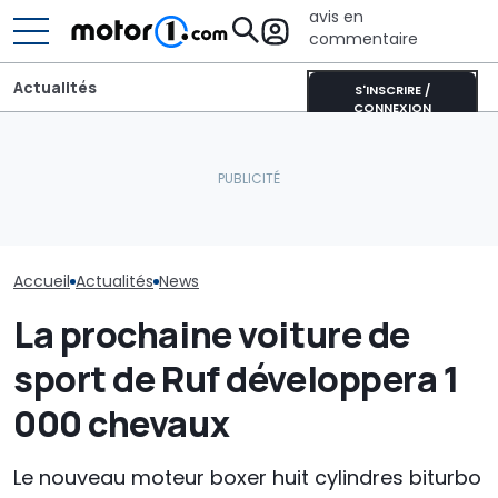
avis en
commentaire
Actualités
S'INSCRIRE /
CONNEXION
Robots livreurs
La Ford Mustang à quatre
ouvre la route
portes pourrait vraiment
La nouvelle Honda NSX
nouvelle géné
arriver
dévoile son intérieur
véhicules au
Accueil
Actualités
News
La prochaine voiture de
sport de Ruf développera 1
000 chevaux
Le nouveau moteur boxer huit cylindres biturbo