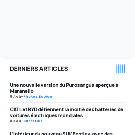
DERNIERS ARTICLES
Une nouvelle version du Purosangue aperçue à
Maranello
8 Aoû
-
Photos Espion
CATL et BYD détiennent la moitié des batteries de
voitures électriques mondiales
8 Aoû
-
Batteries
L’intérieur du nouveau SUV Bentley, avec des