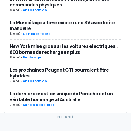
commandes physiques
8 Aoû
-
Anticipation
La Murciélago ultime existe : une SV avec boîte
manuelle
8 Aoû
-
Concept-cars
New York mise gros sur les voitures électriques :
600 bornes de recharge en plus
8 Aoû
-
Recharge
Les prochaines Peugeot GTi pourraient être
hybrides
7 Aoû
-
Anticipation
La dernière création unique de Porsche est un
véritable hommage à l’Australie
7 Aoû
-
Séries spéciales