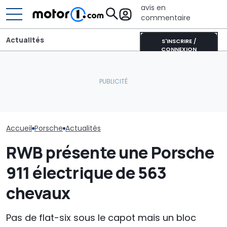
avis en
commentaire
Actualités
S'INSCRIRE /
CONNEXION
La dernière création
Le PDG de Por
unique de Porsche est un
Une nouvelle version du
confirme que l
véritable hommage à
Purosangue aperçue à
électrique est
l’Australie
Maranello
prévue
Accueil
Porsche
Actualités
RWB présente une Porsche
911 électrique de 563
chevaux
Pas de flat-six sous le capot mais un bloc