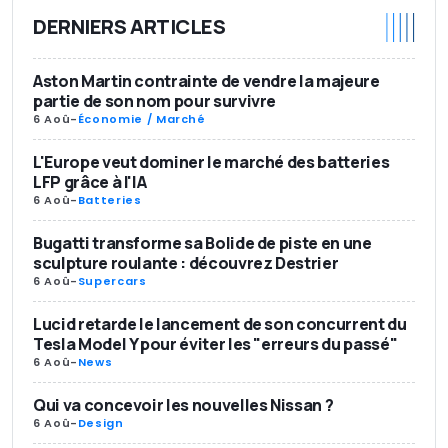
DERNIERS ARTICLES
Aston Martin contrainte de vendre la majeure
partie de son nom pour survivre
6 Aoû
-
Économie / Marché
L'Europe veut dominer le marché des batteries
LFP grâce à l'IA
6 Aoû
-
Batteries
Bugatti transforme sa Bolide de piste en une
sculpture roulante : découvrez Destrier
6 Aoû
-
Supercars
Lucid retarde le lancement de son concurrent du
Tesla Model Y pour éviter les "erreurs du passé"
6 Aoû
-
News
Qui va concevoir les nouvelles Nissan ?
6 Aoû
-
Design