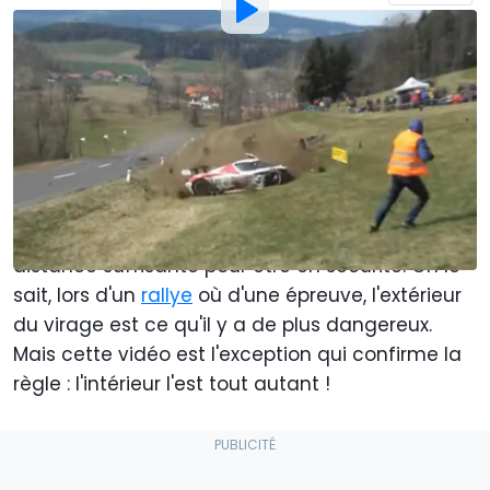
Par
: Christopher Smith
Traduit par
:
Mael Pilven
9 Jun 2022
à
19:00
Ajouter Motor1.com en tant que
source préférée sur Google
Les photographes présentés dans cette vidéo
pensaient probablement se trouver à une
distance suffisante pour être en sécurité. On le
sait, lors d'un
rallye
où d'une épreuve, l'extérieur
du virage est ce qu'il y a de plus dangereux.
Mais cette vidéo est l'exception qui confirme la
règle : l'intérieur l'est tout autant !