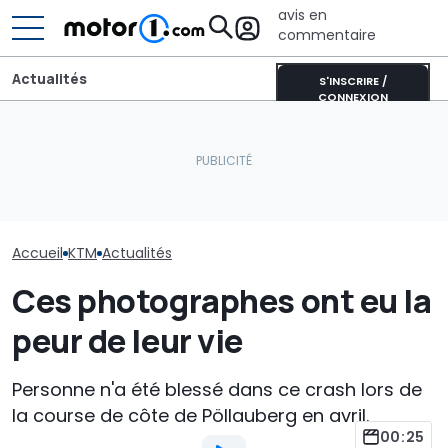
avis en
commentaire
Actualités
S'INSCRIRE /
CONNEXION
Aston Martin contrainte
La 300 XC-W Factory
de vendre la majeure
KTM ressuscit
Edition de KTM est une
partie de son nom pour
Superbike de r
bête "prête à courir"
survivre
990 RC R
Accueil
KTM
Actualités
Ces photographes ont eu la
peur de leur vie
Personne n'a été blessé dans ce crash lors de
la course de côte de Pöllauberg en avril.
00:25