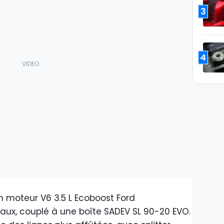
3
4
n moteur V6 3.5 L Ecoboost Ford
ux, couplé à une boîte SADEV SL 90-20 EVO.