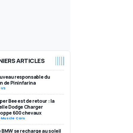
NIERS ARTICLES
ouveau responsable du
n de Pininfarina
-
VS
per Bee est de retour : la
elle Dodge Charger
loppe 600 chevaux
-
Muscle Cars
 BMW se recharge au soleil