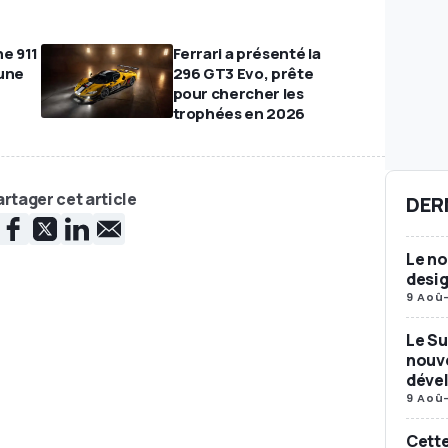
he 911
Ferrari a présenté la
 une
296 GT3 Evo, prête
pour chercher les
trophées en 2026
rtager cet article
DER
Le n
desig
9 Aoû
Le Su
nouv
déve
9 Aoû
Cette