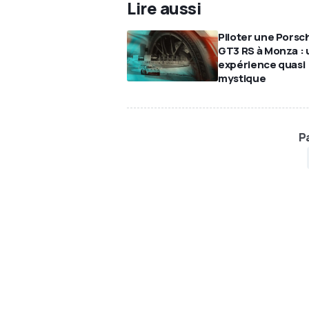
Lire aussi
Piloter une Porsc
GT3 RS à Monza :
expérience quasi
mystique
Pa