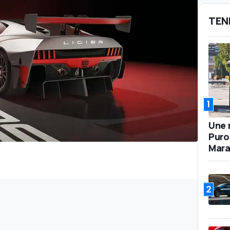
TEN
1
Une 
Puro
Mara
2