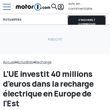
avis en
commentaire
Actualités
S'INSCRIRE /
CONNEXION
Voici comment
La recharge en Europe
Une Alfa Romeo Junior
électrique aid
croît plus vite que les
spéciale... mais pas pour
personnes to
ventes de VE
l'Europe
les inondation
Accueil
Actualités
Recharge
L'UE investit 40 millions
d'euros dans la recharge
électrique en Europe de
l'Est