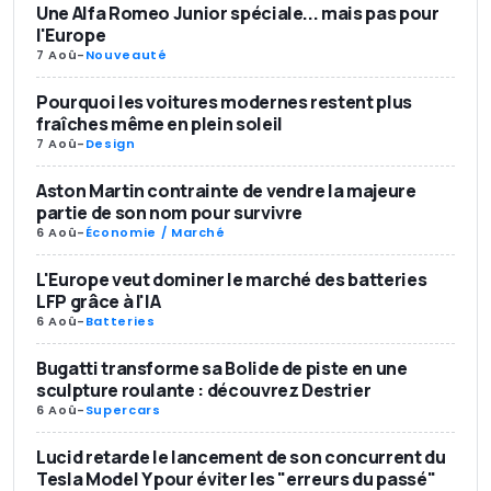
Une Alfa Romeo Junior spéciale... mais pas pour
l'Europe
7 Aoû
-
Nouveauté
Pourquoi les voitures modernes restent plus
fraîches même en plein soleil
7 Aoû
-
Design
Aston Martin contrainte de vendre la majeure
partie de son nom pour survivre
6 Aoû
-
Économie / Marché
L'Europe veut dominer le marché des batteries
LFP grâce à l'IA
6 Aoû
-
Batteries
Bugatti transforme sa Bolide de piste en une
sculpture roulante : découvrez Destrier
6 Aoû
-
Supercars
Lucid retarde le lancement de son concurrent du
Tesla Model Y pour éviter les "erreurs du passé"