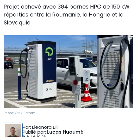
Projet achevé avec 384 bornes HPC de 150 kW
réparties entre la Roumanie, la Hongrie et la
Slovaquie
Photo:
OMV Petrom
Par
: Eleonora Lilli
Publié par
:
Lucas Huaumé
9 Jul
à
10:28