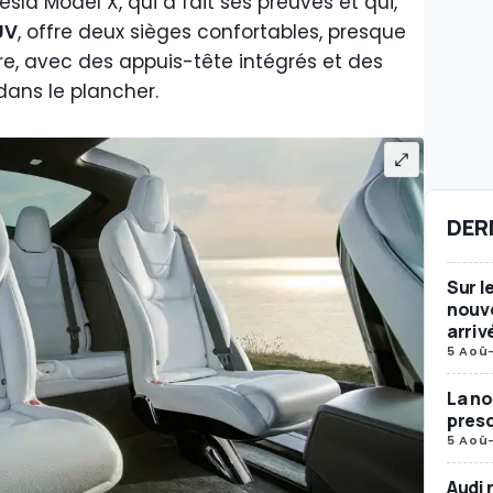
Tesla Model X, qui a fait ses preuves et qui,
UV
, offre deux sièges confortables, presque
fre, avec des appuis-tête intégrés et des
dans le plancher.
DER
Sur l
nouve
arriv
5 Aoû
La no
presq
5 Aoû
Audi 