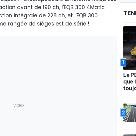
action avant de 190 ch, l'EQB 300 4Matic
TEN
ion intégrale de 228 ch, et l'EQB 300
ème rangée de sièges est de série !
1
Le P
que l
touj
2