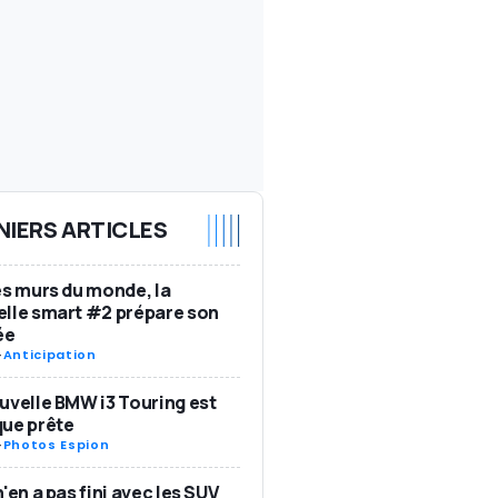
NIERS ARTICLES
es murs du monde, la
lle smart #2 prépare son
ée
-
Anticipation
uvelle BMW i3 Touring est
ue prête
-
Photos Espion
n'en a pas fini avec les SUV