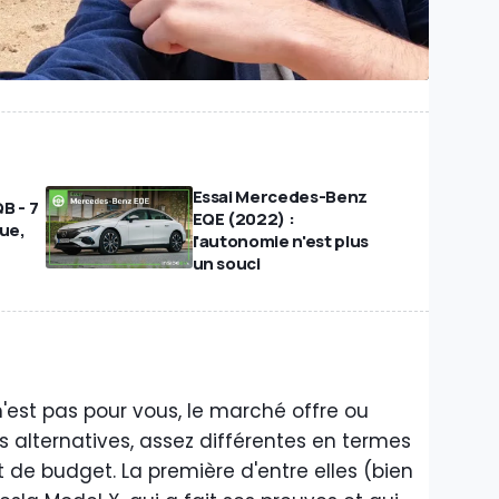
Essai Mercedes-Benz
B - 7
EQE (2022) :
que,
l'autonomie n'est plus
un souci
n'est pas pour vous, le marché offre ou
 alternatives, assez différentes en termes
t de budget. La première d'entre elles (bien