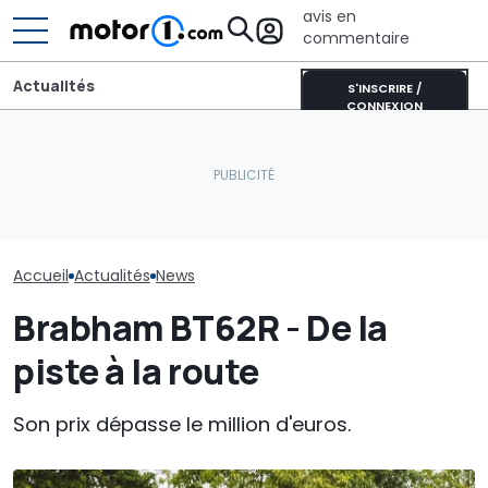
avis en
commentaire
Actualités
S'INSCRIRE /
CONNEXION
Lucid retarde le
Aston Martin contrainte
Chassé-crois
lancement de son
de vendre la majeure
vacances : Bis
concurrent du Tesla
partie de son nom pour
annonce un s
Model Y pour éviter les
survivre
août difficile s
"erreurs du passé"
routes
Accueil
Actualités
News
Brabham BT62R - De la
piste à la route
Son prix dépasse le million d'euros.