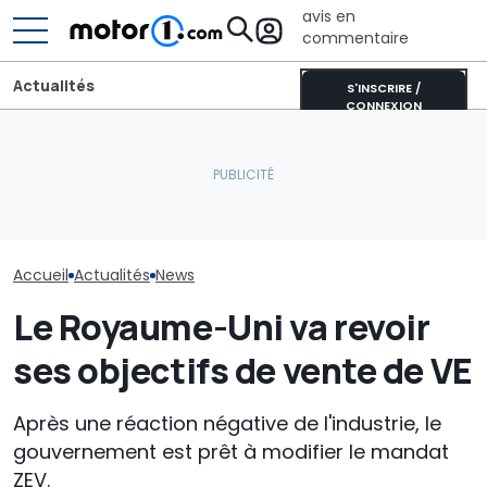
avis en
commentaire
Actualités
S'INSCRIRE /
CONNEXION
Lucid retarde le
Dodge ouvre les
Chassé-crois
lancement de son
commandes de la
vacances : Bis
concurrent du Tesla
nouvelle Charger en
annonce un s
Model Y pour éviter les
Europe
août difficile s
"erreurs du passé"
routes
Accueil
Actualités
News
Le Royaume-Uni va revoir
ses objectifs de vente de VE
Après une réaction négative de l'industrie, le
gouvernement est prêt à modifier le mandat
ZEV.