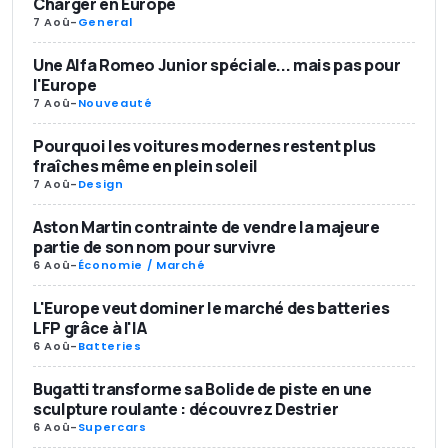
Charger en Europe
7 Aoû
-
General
Une Alfa Romeo Junior spéciale... mais pas pour
l'Europe
7 Aoû
-
Nouveauté
Pourquoi les voitures modernes restent plus
fraîches même en plein soleil
7 Aoû
-
Design
Aston Martin contrainte de vendre la majeure
partie de son nom pour survivre
6 Aoû
-
Économie / Marché
L'Europe veut dominer le marché des batteries
LFP grâce à l'IA
6 Aoû
-
Batteries
Bugatti transforme sa Bolide de piste en une
sculpture roulante : découvrez Destrier
6 Aoû
-
Supercars