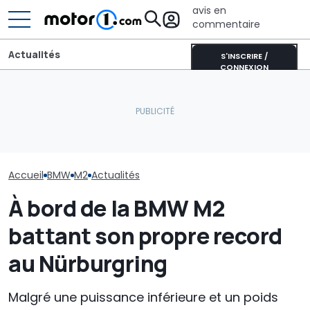
avis en
commentaire
Actualités
S'INSCRIRE /
CONNEXION
BMW explique pourquoi la
Une nouvelle version du
La nouvelle BM
M2 a enfin reçu la
Purosangue aperçue à
Touring est p
transmission intégrale
Maranello
prête
Accueil
BMW
M2
Actualités
À bord de la BMW M2
battant son propre record
au Nürburgring
Malgré une puissance inférieure et un poids