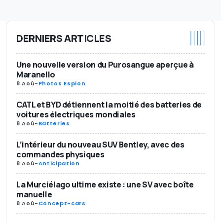
DERNIERS ARTICLES
Une nouvelle version du Purosangue aperçue à
Maranello
8 Aoû
-
Photos Espion
CATL et BYD détiennent la moitié des batteries de
voitures électriques mondiales
8 Aoû
-
Batteries
L’intérieur du nouveau SUV Bentley, avec des
commandes physiques
8 Aoû
-
Anticipation
La Murciélago ultime existe : une SV avec boîte
manuelle
8 Aoû
-
Concept-cars