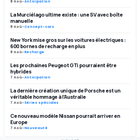
8 Aoû
-
Anticipation
La Murciélago ultime existe : une SV avec boîte
manuelle
8 Aoû
-
Concept-cars
New York mise gros sur les voitures électriques :
600 bornes de recharge en plus
8 Aoû
-
Recharge
Les prochaines Peugeot GTi pourraient être
hybrides
7 Aoû
-
Anticipation
La dernière création unique de Porsche est un
véritable hommage à l’Australie
7 Aoû
-
Séries spéciales
Ce nouveau modèle Nissan pourrait arriver en
Europe
7 Aoû
-
Nouveauté