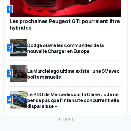
1
Les prochaines Peugeot GTi pourraient être
hybrides
Dodge ouvre les commandes de la
2
nouvelle Charger en Europe
La Murciélago ultime existe : une SV avec
3
boîte manuelle
Le PDG de Mercedes sur la Chine : « Je ne
4
pense pas que l’intensité concurrentielle
disparaisse »