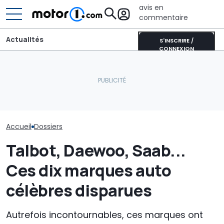
avis en
commentaire
Actualités
S'INSCRIRE /
CONNEXION
CATL et BYD détiennent la
Ce Hummer chinois est
moitié des batteries de
General Motor
un tout-terrain
voitures électriques
guerre contre 
électrique imparable
mondiales
spéculateurs
Accueil
Dossiers
Talbot, Daewoo, Saab...
Ces dix marques auto
célèbres disparues
Autrefois incontournables, ces marques ont