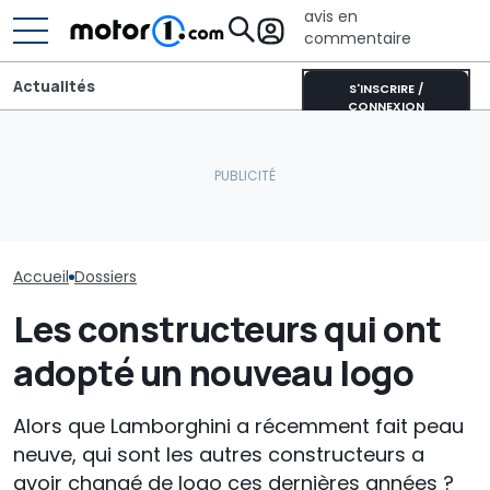
avis en
commentaire
Actualités
S'INSCRIRE /
CONNEXION
Pourquoi les v
Adria Twin (2026) : le
Les prochaines Peugeot
modernes rest
campervan culte
GTi pourraient être
fraîches même
entièrement repensé
hybrides
soleil
Accueil
Dossiers
Les constructeurs qui ont
adopté un nouveau logo
Alors que Lamborghini a récemment fait peau
neuve, qui sont les autres constructeurs a
avoir changé de logo ces dernières années ?