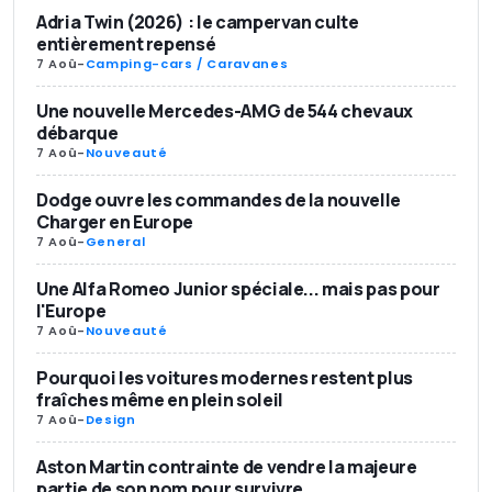
Adria Twin (2026) : le campervan culte
entièrement repensé
7 Aoû
-
Camping-cars / Caravanes
Une nouvelle Mercedes-AMG de 544 chevaux
débarque
7 Aoû
-
Nouveauté
Dodge ouvre les commandes de la nouvelle
Charger en Europe
7 Aoû
-
General
Une Alfa Romeo Junior spéciale... mais pas pour
l'Europe
7 Aoû
-
Nouveauté
Pourquoi les voitures modernes restent plus
fraîches même en plein soleil
7 Aoû
-
Design
Aston Martin contrainte de vendre la majeure
partie de son nom pour survivre