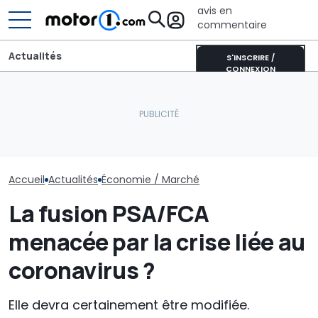
avis en
commentaire
Actualités
S'INSCRIRE /
CONNEXION
Aston Martin contrainte
Le groupe Vo
de vendre la majeure
Adria Twin (2026) : le
réagit aux ru
partie de son nom pour
campervan culte
vente de cert
survivre
entièrement repensé
marques
Accueil
Actualités
Économie / Marché
La fusion PSA/FCA
menacée par la crise liée au
coronavirus ?
Elle devra certainement être modifiée.