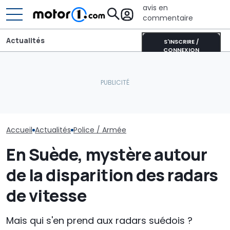
avis en
commentaire
Actualités
S'INSCRIRE /
CONNEXION
Au Japon, cette Honda
Skoda Peaq : la
La police cali
NSX a été transformée
production du grand SUV
pourrait roule
en voiture de police
électrique a démarré
Lucid Air
Accueil
Actualités
Police / Armée
En Suède, mystère autour
de la disparition des radars
de vitesse
Mais qui s'en prend aux radars suédois ?