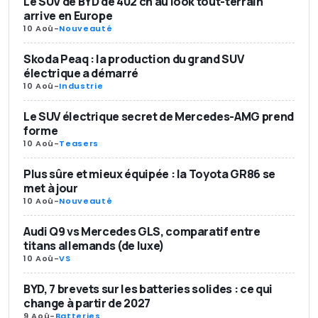
Le SUV de BYD de 402 ch au look tout-terrain
arrive en Europe
10 Aoû
-
Nouveauté
Skoda Peaq : la production du grand SUV
électrique a démarré
10 Aoû
-
Industrie
Le SUV électrique secret de Mercedes-AMG prend
forme
10 Aoû
-
Teasers
Plus sûre et mieux équipée : la Toyota GR86 se
met à jour
10 Aoû
-
Nouveauté
Audi Q9 vs Mercedes GLS, comparatif entre
titans allemands (de luxe)
10 Aoû
-
VS
BYD, 7 brevets sur les batteries solides : ce qui
change à partir de 2027
9 Aoû
-
Batteries