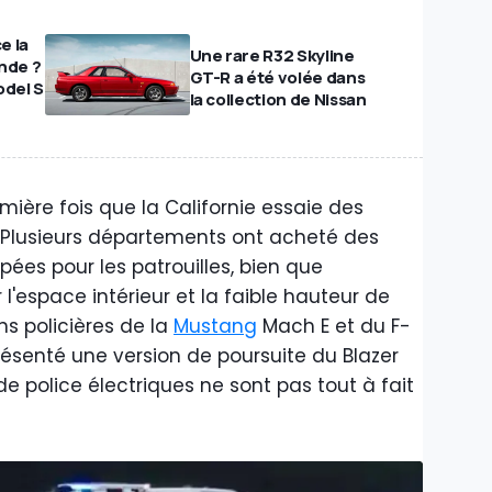
e la
Une rare R32 Skyline
nde ?
GT-R a été volée dans
odel S
la collection de Nissan
ière fois que la Californie essaie des
s. Plusieurs départements ont acheté des
ipées pour les patrouilles, bien que
'espace intérieur et la faible hauteur de
ns policières de la
Mustang
Mach E et du F-
ésenté une version de poursuite du Blazer
de police électriques ne sont pas tout à fait