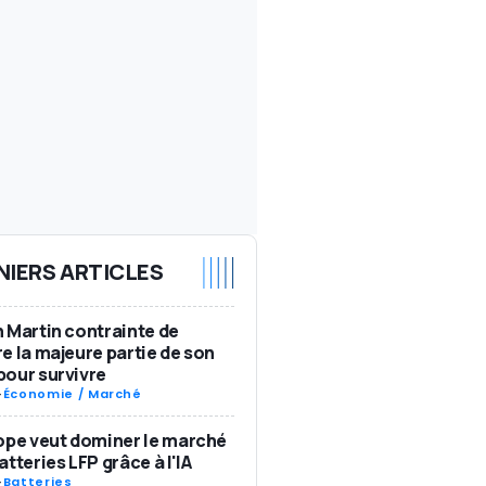
NIERS ARTICLES
 Martin contrainte de
e la majeure partie de son
our survivre
-
Économie / Marché
ope veut dominer le marché
atteries LFP grâce à l'IA
-
Batteries