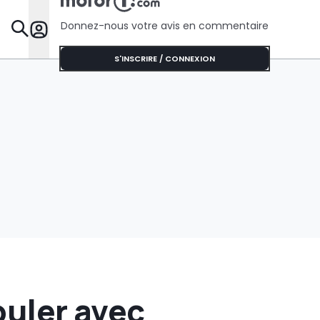
une cours
dragsters
Donnez-nous votre avis en commentaire
Dossie
S'INSCRIRE / CONNEXION
ouler avec