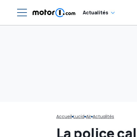
du passé"
Actualités
Accueil
Lucid
Air
Actualités
La police ca