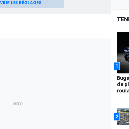
VRIR LES RÉGLAGES
TEN
1
Buga
de p
roul
2