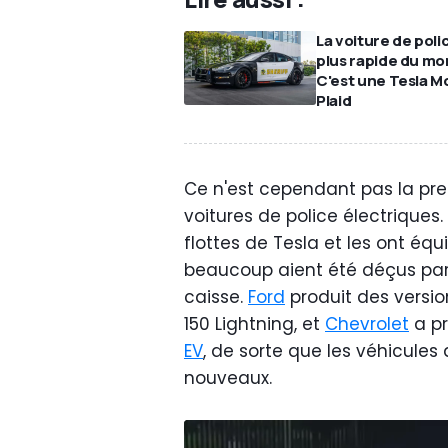
La voiture de polic
plus rapide du mo
C'est une Tesla M
Plaid
Ce n'est cependant pas la prem
voitures de police électrique
flottes de Tesla et les ont équ
beaucoup aient été déçus par l
caisse.
Ford
produit des versio
150 Lightning, et
Chevrolet
a pr
EV
, de sorte que les véhicules 
nouveaux.