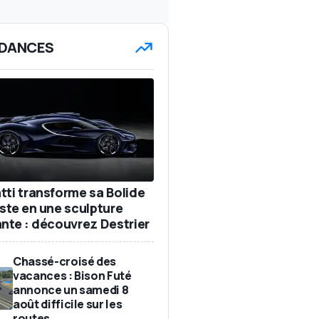
DANCES
tti transforme sa Bolide
iste en une sculpture
ante : découvrez Destrier
Chassé-croisé des
vacances : Bison Futé
annonce un samedi 8
août difficile sur les
routes