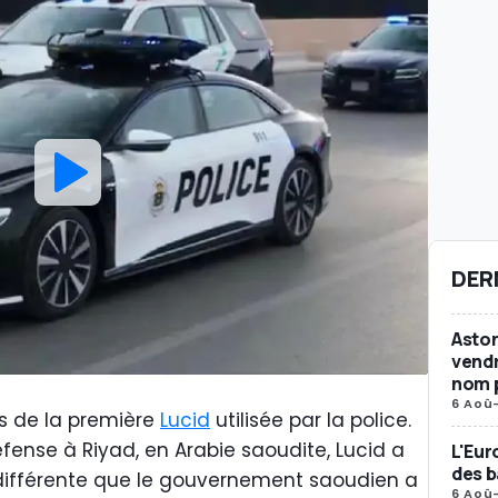
DER
Aston
vendr
nom p
6 Aoû
as de la première
Lucid
utilisée par la police.
fense à Riyad, en Arabie saoudite, Lucid a
L'Eur
des b
 différente que le gouvernement saoudien a
6 Aoû