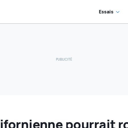
Essais
lifornienne pourrait r