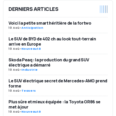
DERNIERS ARTICLES
Voici la petite smart héritière de la fortwo
10 Aoû
-
Anticipation
Le SUV de BYD de 402 ch au look tout-terrain
arrive en Europe
10 Aoû
-
Nouveauté
Skoda Peaq : la production du grand SUV
électrique a démarré
10 Aoû
-
Industrie
Le SUV électrique secret de Mercedes-AMG prend
forme
10 Aoû
-
Teasers
Plus sûre et mieux équipée : la Toyota GR86 se
met à jour
10 Aoû
-
Nouveauté