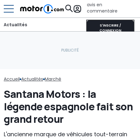
avis en
commentaire
Actualités
S'INSCRIRE /
CONNEXION
Plus de la moitié des
Le marché au
nouvelles voitures
Voici la petite smart
français retr
viennent de Chine
héritière de la fortwo
couleurs en jui
Accueil
Actualités
Marché
Santana Motors : la
légende espagnole fait son
grand retour
L'ancienne marque de véhicules tout-terrain