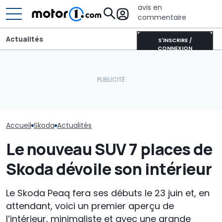
avis en
commentaire
Actualités
S'INSCRIRE /
CONNEXION
Les voitures é
Une Alfa Romeo Junior
les plus vend
La Skoda Octavia
spéciale... mais pas pour
Groupe Volksw
s'apprête à changer ainsi
l'Europe
jour)
Accueil
Skoda
Actualités
Le nouveau SUV 7 places de
Skoda dévoile son intérieur
Le Skoda Peaq fera ses débuts le 23 juin et, en
attendant, voici un premier aperçu de
l’intérieur, minimaliste et avec une grande