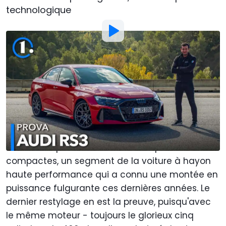
technologique
Photo:
Motor1.com
Par
: Francesco Meneghini
Traduit par
:
Thibaud Comparot
28 Oct 2024
à
19:31
Ajouter Motor1.com en tant que
source préférée sur Google
L'Audi RS 3 est depuis des années l'une des
références parmi les voitures de sport
compactes, un segment de la voiture à hayon
haute performance qui a connu une montée en
puissance fulgurante ces dernières années. Le
dernier restylage en est la preuve, puisqu'avec
le même moteur - toujours le glorieux cinq