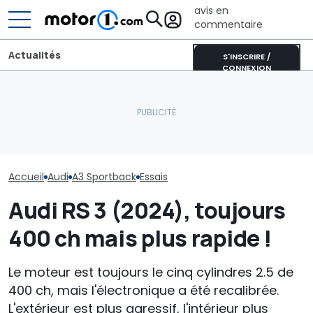
avis en
commentaire
Actualités
S'INSCRIRE /
CONNEXION
Une nouvelle vidéo
espion de l'Audi RS6
Une nouvelle version du
Audi n'en a pas
suscite le débat autour
Purosangue aperçue à
les SUV coupés 
du moteur V6
Maranello
nouveau Q8 ar
Accueil
Audi
A3 Sportback
Essais
Audi RS 3 (2024), toujours
400 ch mais plus rapide !
Le moteur est toujours le cinq cylindres 2.5 de
400 ch, mais l'électronique a été recalibrée.
L'extérieur est plus agressif, l'intérieur plus