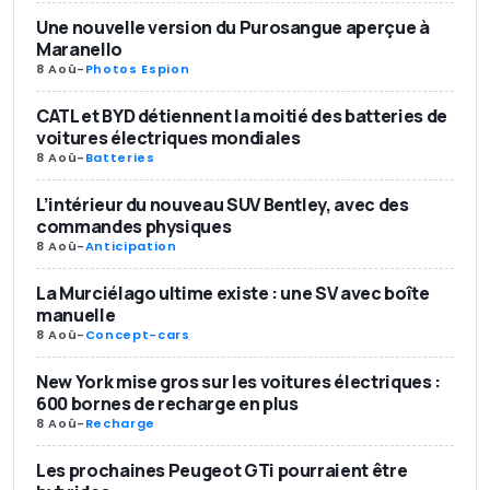
Une nouvelle version du Purosangue aperçue à
Maranello
8 Aoû
-
Photos Espion
CATL et BYD détiennent la moitié des batteries de
voitures électriques mondiales
8 Aoû
-
Batteries
L’intérieur du nouveau SUV Bentley, avec des
commandes physiques
8 Aoû
-
Anticipation
La Murciélago ultime existe : une SV avec boîte
manuelle
8 Aoû
-
Concept-cars
New York mise gros sur les voitures électriques :
600 bornes de recharge en plus
8 Aoû
-
Recharge
Les prochaines Peugeot GTi pourraient être