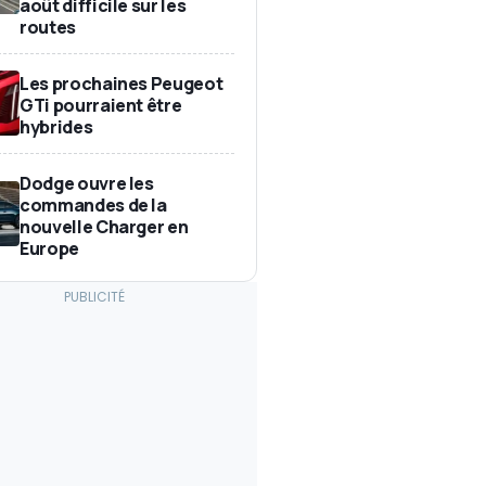
août difficile sur les
routes
Les prochaines Peugeot
GTi pourraient être
hybrides
Dodge ouvre les
commandes de la
nouvelle Charger en
Europe