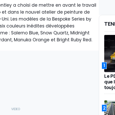
entley a choisi de mettre en avant le travail
 et dans le nouvel atelier de peinture de
Uni. Les modèles de la Bespoke Series by
TEN
six couleurs inédites développées
e : Salerno Blue, Snow Quartz, Midnight
erdant, Manuka Orange et Bright Ruby Red.
1
Le P
que l
touj
2