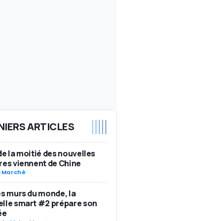
NIERS ARTICLES
de la moitié des nouvelles
res viennent de Chine
-
Marché
es murs du monde, la
lle smart #2 prépare son
ée