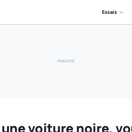
ectriques
ondiales
Essais
 une voiture noire, v