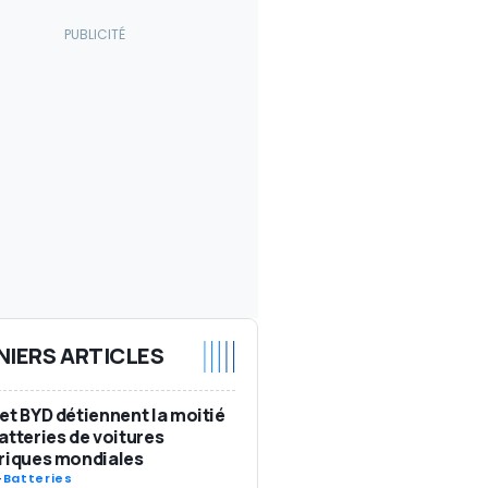
NIERS ARTICLES
et BYD détiennent la moitié
atteries de voitures
riques mondiales
-
Batteries