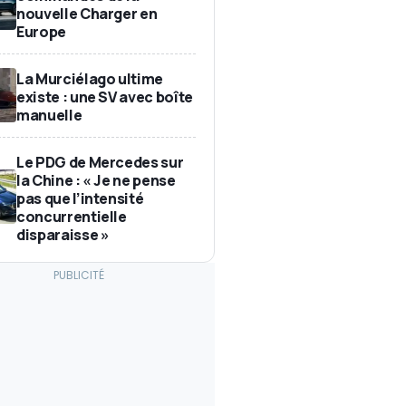
nouvelle Charger en
Europe
La Murciélago ultime
existe : une SV avec boîte
manuelle
Le PDG de Mercedes sur
la Chine : « Je ne pense
pas que l’intensité
concurrentielle
disparaisse »