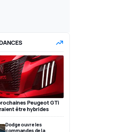
DANCES
prochaines Peugeot GTi
raient être hybrides
Dodge ouvre les
commandes de la