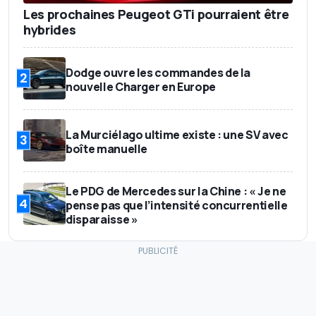
Les prochaines Peugeot GTi pourraient être
hybrides
Dodge ouvre les commandes de la
2
nouvelle Charger en Europe
La Murciélago ultime existe : une SV avec
3
boîte manuelle
Le PDG de Mercedes sur la Chine : « Je ne
4
pense pas que l’intensité concurrentielle
disparaisse »