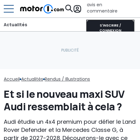
avis en
commentaire
Actualités
S'INSCRIRE /
CONNEXION
La Toyota GR GT
La Murciélago ultime
deviendra encore plus
existe : une SV avec boîte
La Skoda Octa
extrême
manuelle
s'apprête à ch
Accueil
Actualités
Rendus / Illustrations
Et si le nouveau maxi SUV
Audi ressemblait à cela ?
Audi étudie un 4x4 premium pour défier le Land
Rover Defender et la Mercedes Classe G, à
partir de 2027-2028. Découvrons-le avec ce