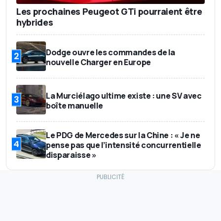
Les prochaines Peugeot GTi pourraient être
hybrides
Dodge ouvre les commandes de la
2
nouvelle Charger en Europe
La Murciélago ultime existe : une SV avec
3
boîte manuelle
Le PDG de Mercedes sur la Chine : « Je ne
4
pense pas que l’intensité concurrentielle
disparaisse »