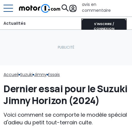
avis en
commentaire
Actualités
S'INSCRIRE /
CONNEXION
Cette transformation en
camping-car du Suzuki
L’intérieur du nouveau
Jimny ne coûte que 22
SUV Bentley, avec des
Suzuki Jimny :
000 euros
commandes physiques
modèle d'adie
Accueil
Suzuki
Jimny
Essais
Dernier essai pour le Suzuki
Jimny Horizon (2024)
Voici comment se comporte le modèle spécial
d'adieu du petit tout-terrain culte.