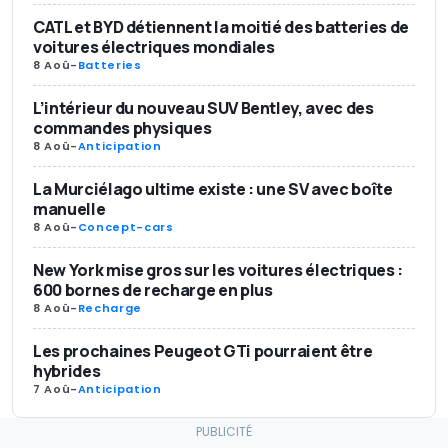
CATL et BYD détiennent la moitié des batteries de
voitures électriques mondiales
8 Aoû
-
Batteries
L’intérieur du nouveau SUV Bentley, avec des
commandes physiques
8 Aoû
-
Anticipation
La Murciélago ultime existe : une SV avec boîte
manuelle
8 Aoû
-
Concept-cars
New York mise gros sur les voitures électriques :
600 bornes de recharge en plus
8 Aoû
-
Recharge
Les prochaines Peugeot GTi pourraient être
hybrides
7 Aoû
-
Anticipation