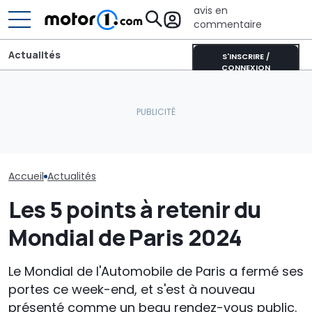
avis en
commentaire
Actualités
S'INSCRIRE /
CONNEXION
Dacia Sandero essence
Une nouvelle version du
La voiture "pr
(2026) : notre essai
Purosangue aperçue à
cherche un n
consommation réelle
Maranello
format
Accueil
Actualités
Les 5 points à retenir du
Mondial de Paris 2024
Le Mondial de l'Automobile de Paris a fermé ses
portes ce week-end, et s'est à nouveau
présenté comme un beau rendez-vous public.