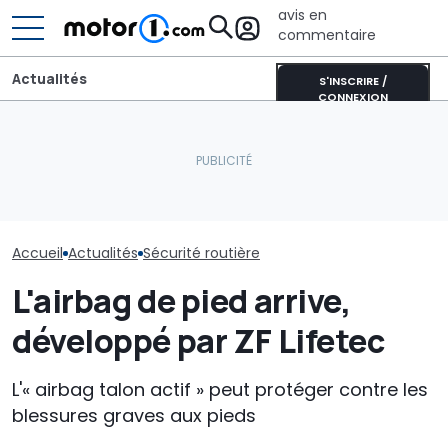
avis en
commentaire
Actualités
S'INSCRIRE /
CONNEXION
Quelles sont les
Aston Martin contrainte
décisions de la NHTSA
de vendre la majeure
concernant les phares
partie de son nom pour
Les voitures le
Tesla de 2017 à 2023 ?
survivre
sûres de 2025
Accueil
Actualités
Sécurité routière
L'airbag de pied arrive,
développé par ZF Lifetec
L'« airbag talon actif » peut protéger contre les
blessures graves aux pieds