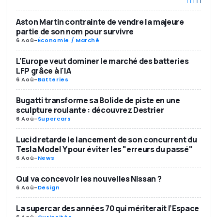
Aston Martin contrainte de vendre la majeure
partie de son nom pour survivre
6 Aoû
-
Économie / Marché
L'Europe veut dominer le marché des batteries
LFP grâce à l'IA
6 Aoû
-
Batteries
Bugatti transforme sa Bolide de piste en une
sculpture roulante : découvrez Destrier
6 Aoû
-
Supercars
Lucid retarde le lancement de son concurrent du
Tesla Model Y pour éviter les "erreurs du passé"
6 Aoû
-
News
Qui va concevoir les nouvelles Nissan ?
6 Aoû
-
Design
La supercar des années 70 qui mériterait l’Espace
6 Aoû
-
Curiosités