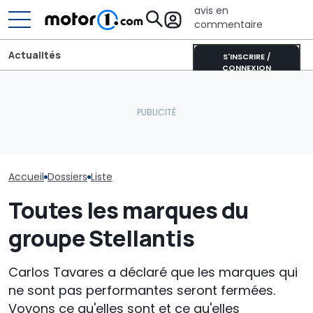
avis en
commentaire
Actualités
S'INSCRIRE /
CONNEXION
Les nouveautés
Les prochaines Peugeot
Toutes les vo
attendues à la Monterey
GTi pourraient être
un moteur V12 
Car Week 2025
hybrides
marché en 20
Accueil
Dossiers
Liste
Toutes les marques du
groupe Stellantis
Carlos Tavares a déclaré que les marques qui
ne sont pas performantes seront fermées.
Voyons ce qu'elles sont et ce qu'elles